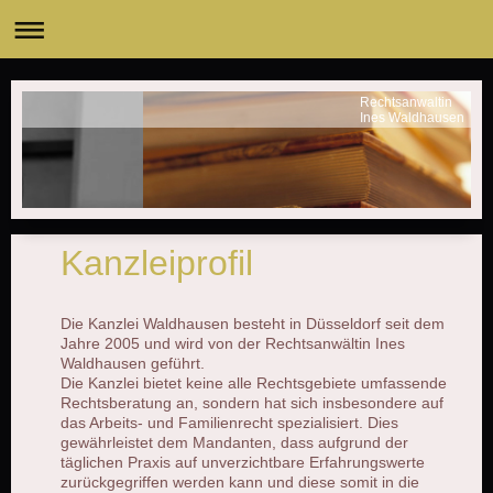
Rechtsanwaltin
Ines Waldhausen
Kanzleiprofil
Die Kanzlei Waldhausen besteht in Düsseldorf seit dem
Jahre 2005 und wird von der Rechtsanwältin Ines
Waldhausen geführt.
Die Kanzlei bietet keine alle Rechtsgebiete umfassende
Rechtsberatung an, sondern hat sich insbesondere auf
das Arbeits- und Familienrecht spezialisiert. Dies
gewährleistet dem Mandanten, dass aufgrund der
täglichen Praxis auf unverzichtbare Erfahrungswerte
zurückgegriffen werden kann und diese somit in die